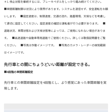
＊1. 停止状態を継続するには、ブレーキペダルをしっかり踏み続けてください。
■車間距離制御は状況により限界があります。システムを過信せず、安全運転をお願
いします。 ■設定速度は、制限速度、交通の流れ、路面環境、天候などを考慮し
て適切に設定してください。設定速度の確認は運転者が行う必要があります。 ■
道路状況、車両状態および天候状態等によっては、ご使用になれない場合がありま
す。 ■高速道路や自動車専用道路でご使用ください。詳しくは取扱説明書をご覧
ください。 ■写真は作動イメージです。 ■写真のカメラ・レーダーの検知範囲
はイメージです。
先行車との間にちょうどいい距離が設定できる。
■4段階の車間距離設定
先行車との車間距離設定を4段階とし、より感覚にあった車間距離を実
現します。