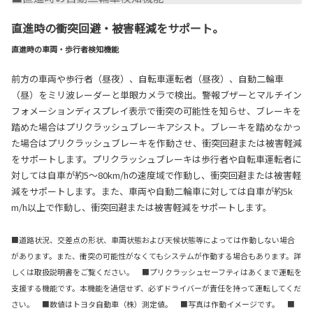
直進時の衝突回避・被害軽減をサポート。
直進時の車両・歩行者検知機能
前方の車両や歩行者（昼夜）、自転車運転者（昼夜）、自動二輪車
（昼）をミリ波レーダーと単眼カメラで検出。警報ブザーとマルチイン
フォメーションディスプレイ表示で衝突の可能性を知らせ、ブレーキを
踏めた場合はプリクラッシュブレーキアシスト。ブレーキを踏めなかっ
た場合はプリクラッシュブレーキを作動させ、衝突回避または被害軽減
をサポートします。プリクラッシュブレーキは歩行者や自転車運転者に
対しては自車が約5〜80km/hの速度域で作動し、衝突回避または被害軽
減をサポートします。また、車両や自動二輪車に対しては自車が約5k
m/h以上で作動し、衝突回避または被害軽減をサポートします。
■道路状況、交差点の形状、車両状態および天候状態等によっては作動しない場合
があります。また、衝突の可能性がなくてもシステムが作動する場合もあります。詳
しくは取扱説明書をご覧ください。 ■プリクラッシュセーフティはあくまで運転を
支援する機能です。本機能を過信せず、必ずドライバーが責任を持って運転してくだ
さい。 ■数値はトヨタ自動車（株）測定値。 ■写真は作動イメージです。 ■