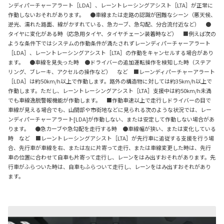
ンディパーチャーアラート［LDA］、レーントレーシングアシスト［LTA］が正常に
作動しないおそれがあります。 ●車線または走路の認識が困難なシーン（悪天候、
逆光、濡れた路面、線がかすれている、急カーブ、急勾配、分合流付近など） ●
タイヤに変化がある時（応急用タイヤ、タイヤチェーン装着時など） ■例えば次の
ような条件下ではシステムの作動条件が満たされずレーンディパーチャーアラート
［LDA］、レーントレーシングアシスト［LTA］の作動をキャンセルする場合があり
ます。 ●車線を見失った時 ●ドライバーの追加運転操作を検知した時（ステア
リング、ブレーキ、アクセルの操作など） など ■レーンディパーチャーアラート
［LDA］は約50km/h以上で作動します。路外の構造物に対しては約35km/h以上で
作動します。ただし、レーントレーシングアシスト［LTA］支援中は約50km/h未満
でも車線逸脱警報機能が作動します。 ■作動車速以上で走行しドライバーの目で
車線が見える場合でも、山間部や市街地などに見られる次のような状況では、レー
ンディパーチャーアラート[LDA]が作動しない、または安定して作動しない場合があ
ります。 ●急カーブや急勾配を走行する時 ●車線幅が狭い、または変化している
時 など ■レーントレーシングアシスト［LTA］が先行車に追従する支援を行う場
合、先行車が車線を右、または左に片寄って走行、または車線変更した時は、先行
車の位置に合わせて自車も片寄って走行し、レーンをはみ出すおそれがあります。先
行車がふらついた時は、自車もふらついて走行し、レーンをはみ出すおそれがあり
ます。