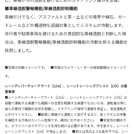
■車線逸脱警報機能/車線逸脱抑制機能
車線だけでなく、アスファルトと草・土などの境界や縁石、ガー
ドレールなどの構造物も認識対象としてシステムが作動します。
歩行者や駐車車両を避けるための意図的な車線逸脱と判断した場
合は、車線逸脱警報機能/車線逸脱抑制機能の作動を抑える機能を
採用しました。
■写真は作動イメージです。 ■写真のカメラ・レーダーの検知範囲はイメージで
す。
レーンディパーチャーアラート［LDA］、レーントレーシングアシスト［LTA］の留
意事項
■レーンディパーチャーアラート［LDA］、レーントレーシングアシスト［LTA］は
自動で運転する装置でも周囲への注意を軽減する装置でもないため、運転者は常に
自らの責任で周囲の状況を把握し、ステアリング操作で進路を修正し、安全運転を
心がけてください。 ■故意に車線から逸脱して走行するなど、各システムの作動
を確認する行為はたいへん危険です。絶対におやめください。 ■安全性の観点か
ら、ドライバーはステアリングを持ち続ける必要があります。手を放すと、レーント
レーシングアシスト［LTA］が停止します。 ■例えば次のような条件下では、レー