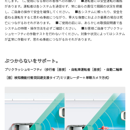
たします。（ご使用になる際のお客様へのお願い） ■運転者には安全運転の義務
があります。運転者は各システムを過信せず、常に自らの責任で周囲の状況を把握
し、ご自身の操作で安全を確保してください。 ■各システムに頼ったり、安全を
委ねる運転をすると思わぬ事故につながり、重大な傷害におよぶか最悪の場合は死
亡につながるおそれがあります。 ■ご使用の前には、あらかじめ取扱説明書で各
システムの特徴・操作方法を必ずご確認ください。 ■お客様ご自身でプリクラッ
シュセーフティの作動テストを行わないでください。対象や状況によってはシステム
が正常に作動せず、思わぬ事故につながるおそれがあります。
ぶつからないをサポート。
プリクラッシュセーフティ（歩行者［昼夜］・自転車運転者［昼夜］・自動二輪車
［昼］検知機能付衝突回避支援タイプ/ミリ波レーダー＋単眼カメラ方式）