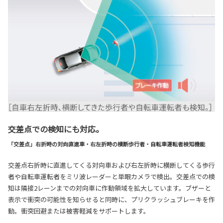
交差点での検知にも対応。
「交差点」右折時の対向直進車・右左折時の横断歩行者・自転車運転者検知機能
交差点右折時に直進してくる対向車および右左折時に横断してくる歩行
者や自転車運転者をミリ波レーダーと単眼カメラで検出。交差点での検
知は隣接2レーンまでの対向車に作動領域を拡大しています。ブザーと
表示で衝突の可能性を知らせると同時に、プリクラッシュブレーキを作
動。衝突回避または被害軽減をサポートします。