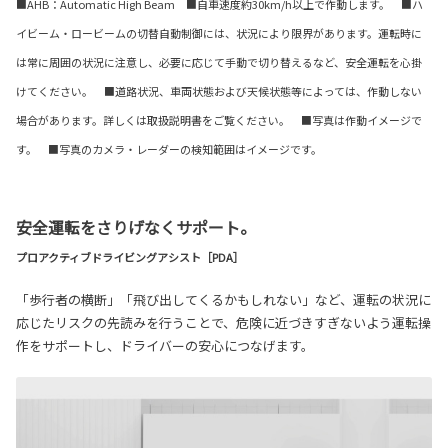
■AHB：Automatic High Beam ■自車速度約30km/h以上で作動します。 ■ハ
イビーム・ロービームの切替自動制御には、状況により限界があります。運転時に
は常に周囲の状況に注意し、必要に応じて手動で切り替えるなど、安全運転を心掛
けてください。 ■道路状況、車両状態および天候状態等によっては、作動しない
場合があります。詳しくは取扱説明書をご覧ください。 ■写真は作動イメージで
す。 ■写真のカメラ・レーダーの検知範囲はイメージです。
安全運転をさりげなくサポート。
プロアクティブドライビングアシスト［PDA］
「歩行者の横断」「飛び出してくるかもしれない」など、運転の状況に
応じたリスクの先読みを行うことで、危険に近づきすぎないよう運転操
作をサポートし、ドライバーの安心につなげます。