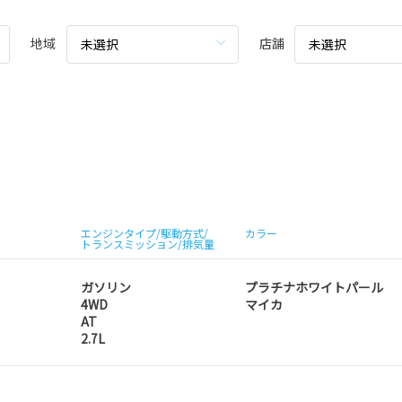
地域
店舗
未選択
未選択
エンジンタイプ/駆動方式/
カラー
トランスミッション/排気量
ガソリン
プラチナホワイトパール
4WD
マイカ
AT
2.7L