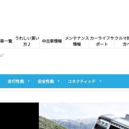
うれしい買い
メンテナンス
カーライフサ
クルマ
車一覧
中古車情報
方♪
情報
ポート
方
0”
走行性能
安全性能
コネクティッド