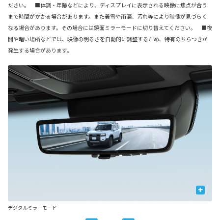
ださい。 ■体調・年齢などにより、ディスプレイに表示される映像に焦点が合う
まで時間がかかる場合があります。また着雪や雨滴、汚れ等により映像が見づらく
なる場合があります。その場合には鏡面ミラーモードに切り替えてください。 ■夜
間や暗い場所などでは、映像の明るさを自動的に調整するため、特有のちらつきが
発生する場合があります。
+
デジタルミラーモード
鏡