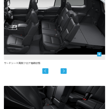
+
サードシート両側フロア格納状態
セ