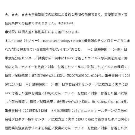
★、★★、★★★車室空間での試験による約１時間の効果であり、実使用環境・実
使用条件での結果ではありません。＊2＊3＊4
●効果には個人差や作動条件による差があります。
＊1. nanoe（ナノイー）=nano-technology+electric最先端のテクノロジーから生ま
れた“水に包まれている電気を帯びたイオン”のこと。 ＊2. 試験機関：（一財）日
本食品分析センター／試験方法：実車において付着したウイルス感染価を測定／抑
制の方法：ナノイーを放出／対象：付着したウイルス／試験したウイルスの種類：1
種類／試験結果：1時間で99％以上抑制。第20073697001-0101号。報告書日付：202
0年12月4日 ＊3. 試験機関：（一財）日本食品分析センター／試験方法：実車にお
いて付着した菌数を測定／抑制の方法：ナノイーを放出／対象：付着した菌／試験
した菌の種類：1種類／試験結果：1時間で99％以上抑制。第15038623001-0101号。
報告書日付：2015年5月12日 ＊4. 試験機関：パナソニック ホールディングス株式
会社プロダクト解析センター／試験方法：実車において布に付着させたタバコ臭を6
段階臭気強度表示法による検証／脱臭の方法：ナノイーを放出／対象：付着したタ