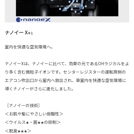
ナノイー X
＊1
室内を快適な空気環境へ。
ナノイーXは、ナノイーに比べて、効果の元であるOHラジカルをよ
り多く含む微粒子イオンです。センターレジスターの運転席側の
エアコン吹出口から室内へ放出され、車室内を快適な空気環境に
導くナノイーがさらに進化しました。
［ナノイーの技術］
＜お肌や髪にやさしい弱酸性＞
＜ウイルス
・菌
の抑制＞
★
★★
＜脱臭
＞
★★★