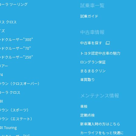
ーラ ツーリング
試乗車一覧
試乗ガイド
ス クロス
ズ
中古車情報
ドクルーザー"300"
中古車を探す
ドクルーザー"70"
トヨタ認定中古車の魅力
ドクルーザー"250"
ロングラン保証
アー
まるまるクリン
4
車買取り
ウン（クロスオーバー）
ーラ クロス
メンテナンス情報
X
車検
ウン（スポーツ）
定期点検
ウン（エステート）
新車購入時の方はこちら
 Touring
カーライフをもっと快適に