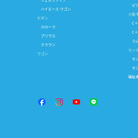
ピク
ハイエース ワゴン
小型
セダン
C
＋
カローラ
C
＋
プリウス
コム
クラウン
セン
ワゴン
セン
セン
福祉