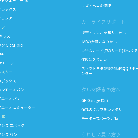
ドクルーザー"FJ"
キズ・ヘコミ修理
ラックス
ランダー
カーライフサポート
ーツ
携帯・スマホを購入したい
ヤリス
JAFの会員になりたい
 GR SPORT
お得なカード(TS3カード)をつくる
86
保険に入りたい
カローラ
ネッツトヨタ愛媛24時間QQサポ
ネスカー
ンター
ボックス
クルマ好きの方へ
ンエース バン
エース バン
GR Garage 松山
エース コミューター
憧れのクルマをレンタル
動車
モータースポーツ活動
シス エポック
うれしい買い方♪
シス バン