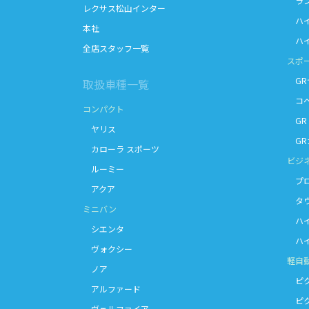
ラン
レクサス松山インター
ハイ
本社
ハイ
全店スタッフ一覧
スポ
GR
取扱車種一覧
コペン
コンパクト
GR 
ヤリス
GR
カローラ スポーツ
ビジ
ルーミー
プロ
アクア
タウ
ミニバン
ハイ
シエンタ
ハイ
ヴォクシー
軽自
ノア
ピク
アルファード
ピク
ヴェルファイア