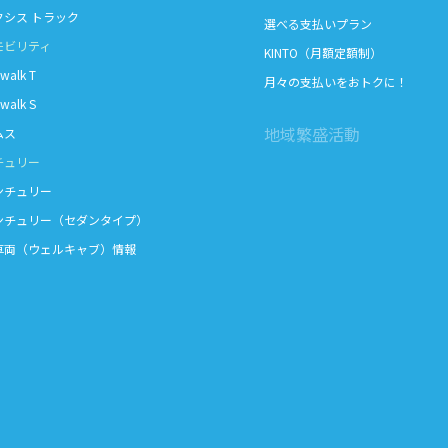
シス トラック
選べる支払いプラン
モビリティ
KINTO（月額定額制）
walk T
月々の支払いをおトクに！
walk S
地域繁盛活動
ス
チュリー
チュリー
チュリー（セダンタイプ）
車両（ウェルキャブ）情報