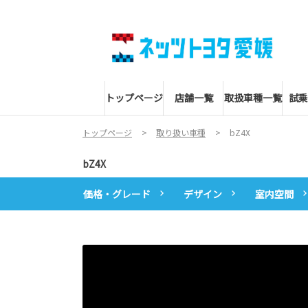
トップページ
店舗一覧
取扱車種一覧
試乗
トップページ
取り扱い車種
bZ4X
bZ4X
価格・グレード
デザイン
室内空間