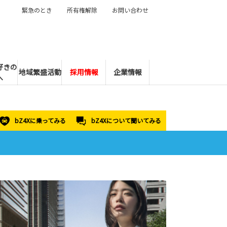
緊急のとき
所有権解除
お問い合わせ
好きの
地域繁盛活動
採用情報
企業情報
へ
bZ4Xに乗ってみる
bZ4Xについて聞いてみる