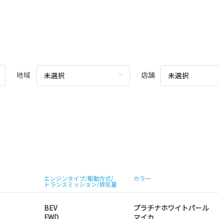
地域
店舗
未選択
未選択
エンジンタイプ/駆動方式/
カラー
トランスミッション/排気量
BEV
プラチナホワイトパール
FWD
マイカ