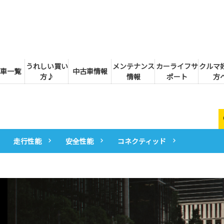
うれしい買い
メンテナンス
カーライフサ
クルマ
車一覧
中古車情報
方♪
情報
ポート
方
走行性能
安全性能
コネクティッド