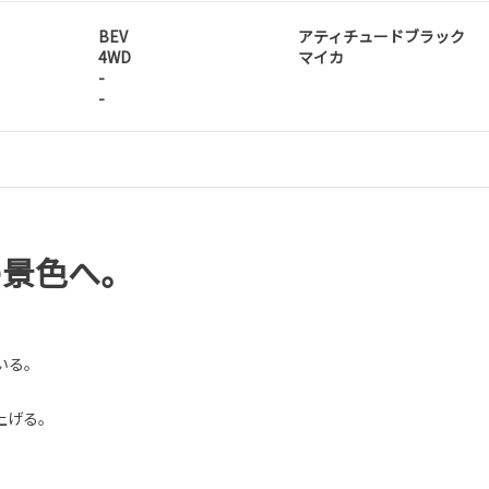
BEV
アティチュードブラック
4WD
マイカ
-
-
の景色へ。
いる。
上げる。