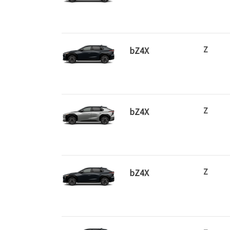
bZ4X
Z
bZ4X
Z
bZ4X
Z