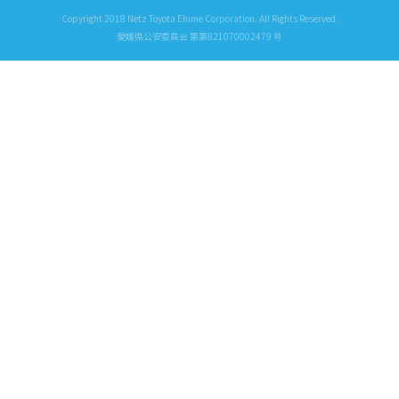
問屋町
Copyright 2018 Netz Toyota Ehime Corporation. All Rights Reserved.
来住
愛媛県公安委員会 第第821070002479 号
四国中央
新居浜
小松
今治
大洲
八幡浜
宇和島
GR Garage松山
レクサス松山インター
本社
全店スタッフ一覧
取扱車種一覧
コンパクト
ヤリス
カローラ スポーツ
ルーミー
アクア
ミニバン
シエンタ