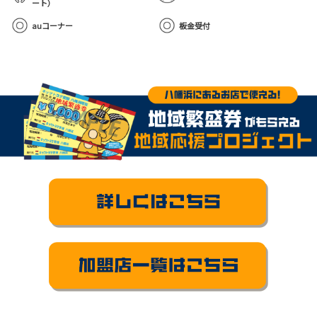
ート）
auコーナー
板金受付