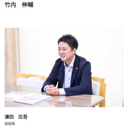
竹内 伸輔
濵田 庄吾
副店長