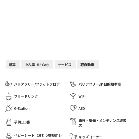
新車
中古車（U-Car)
サービス
軽自動車
バリアフリー/フラットフロア
バリアフリー/多目的駐車場
フリードリンク
WiFi
G-Station
AED
車検・整備・メンテナンス取扱
子供110番
店
ベビーシート（おむつ交換用シ
キッズコーナー