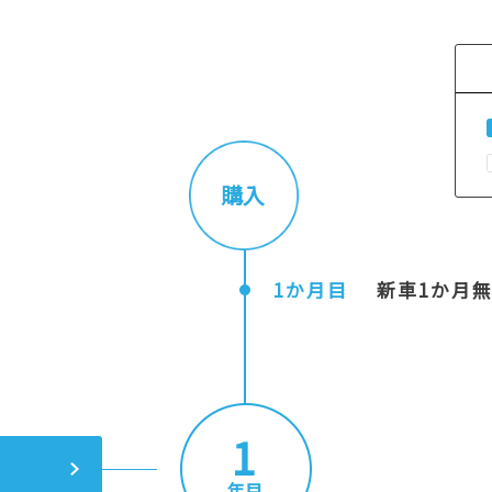
購入
1か月目
新車1か月無
1
年目