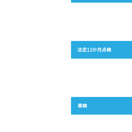
法定12か月点検
車検