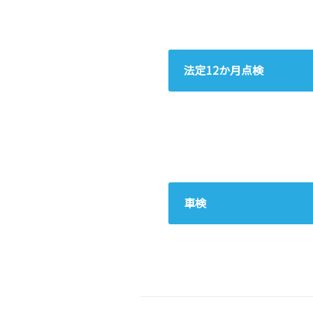
法定12か月点検
車検