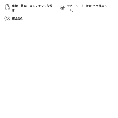
車検・整備・メンテナンス取扱
ベビーシート（おむつ交換用シ
店
ート）
板金受付