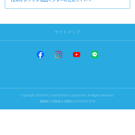
サイトマップ
トップページ
店舗一覧
だんだんPARK
松山インター
問屋町
Copyright 2018 Netz Toyota Ehime Corporation. All Rights Reserved.
来住
愛媛県公安委員会 第第821070002479 号
四国中央
新居浜
小松
今治
大洲
八幡浜