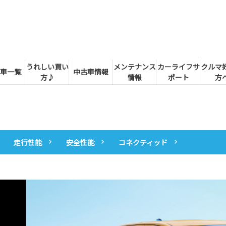
うれしい買い
メンテナンス
カーライフサ
クルマ
車一覧
中古車情報
方♪
情報
ポート
方
走行性能
安全性能
コネクティッド