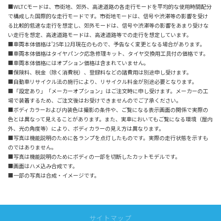
■WLTCモードは、市街地、郊外、高速道路の各走行モードを平均的な使用時間配分
で構成した国際的な走行モードです。市街地モードは、信号や渋滞等の影響を受け
る比較的低速な走行を想定し、郊外モードは、信号や渋滞等の影響をあまり受けな
い走行を想定、高速道路モードは、高速道路等での走行を想定しています。
■車両本体価格は'25年12月現在のもので、予告なく変更となる場合があります。
■車両本体価格はタイヤパンク応急修理キット、タイヤ交換用工具付の価格です。
■車両本体価格にはオプション価格は含まれていません。
■保険料、税金（除く消費税）、登録料などの諸費用は別途申し受けます。
■自動車リサイクル法の施行により、リサイクル料金が別途必要となります。
■「設定あり」「メーカーオプション」はご注文時に申し受けます。メーカーの工
場で装着するため、ご注文後はお受けできませんのでご了承ください。
■ボディカラーおよび内装色は撮影の条件や、ご覧になる表示画面の関係で実際の
色とは異なって見えることがあります。また、実車においてもご覧になる環境（屋内
外、光の角度等）により、ボディカラーの見え方は異なります。
■写真は機能説明のために各ランプを点灯したものです。実際の走行状態を示すも
のではありません。
■写真は機能説明のためにボディの一部を切断したカットモデルです。
■画面はハメ込み合成です。
■一部の写真は合成・イメージです。
サイトマップ