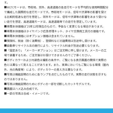
す。
■WLTCモードは、市街地、郊外、高速道路の各走行モードを平均的な使用時間配分
で構成した国際的な走行モードです。市街地モードは、信号や渋滞等の影響を受け
る比較的低速な走行を想定し、郊外モードは、信号や渋滞等の影響をあまり受けな
い走行を想定、高速道路モードは、高速道路等での走行を想定しています。
■車両本体価格は'25年12月現在のもので、予告なく変更となる場合があります。
■車両本体価格はタイヤパンク応急修理キット、タイヤ交換用工具付の価格です。
■車両本体価格にはオプション価格は含まれていません。
■保険料、税金（除く消費税）、登録料などの諸費用は別途申し受けます。
■自動車リサイクル法の施行により、リサイクル料金が別途必要となります。
■「設定あり」「メーカーオプション」はご注文時に申し受けます。メーカーの工
場で装着するため、ご注文後はお受けできませんのでご了承ください。
■ボディカラーおよび内装色は撮影の条件や、ご覧になる表示画面の関係で実際の
色とは異なって見えることがあります。また、実車においてもご覧になる環境（屋内
外、光の角度等）により、ボディカラーの見え方は異なります。
■写真は機能説明のために各ランプを点灯したものです。実際の走行状態を示すも
のではありません。
■写真は機能説明のためにボディの一部を切断したカットモデルです。
■画面はハメ込み合成です。
■一部の写真は合成・イメージです。