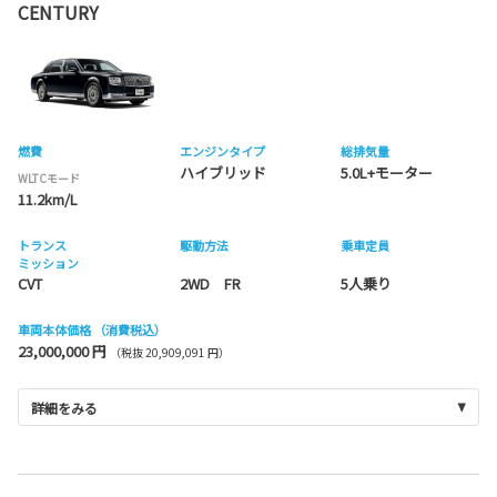
CENTURY
燃費
エンジンタイプ
総排気量
ハイブリッド
5.0L+モーター
WLTCモード
11.2km/L
トランス
駆動方法
乗車定員
ミッション
CVT
2WD FR
5人乗り
車両本体価格
（消費税込）
23,000,000 円
（税抜 20,909,091 円）
詳細をみる