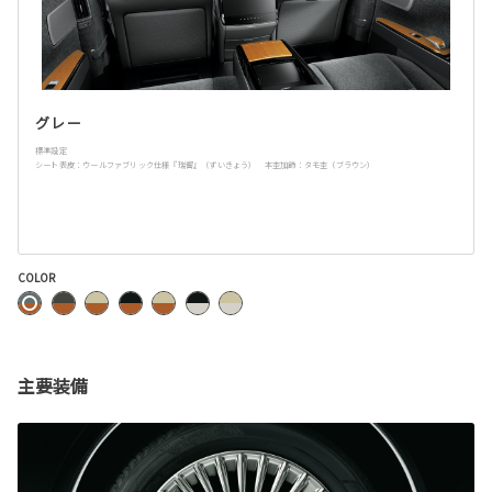
グレー
標準設定
シート表皮：ウールファブリック仕様『瑞響』（ずいきょう） 本杢加飾：タモ杢（ブラウン）
COLOR
主要装備