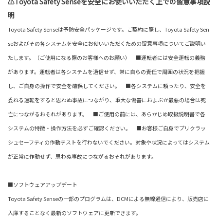
⚠Toyota Safety Senseを安全にお使いいただく上での留意事項説
明
Toyota Safety Senseは予防安全パッケージです。ご契約に際し、Toyota Safety Sen
seおよびその各システムを安全にお使いいただくための留意事項についてご説明い
たします。（ご使用になる際のお客様へのお願い） ■運転者には安全運転の義務
があります。運転者は各システムを過信せず、常に自らの責任で周囲の状況を把握
し、ご自身の操作で安全を確保してください。 ■各システムに頼ったり、安全を
委ねる運転をすると思わぬ事故につながり、重大な傷害におよぶか最悪の場合は死
亡につながるおそれがあります。 ■ご使用の前には、あらかじめ取扱説明書で各
システムの特徴・操作方法を必ずご確認ください。 ■お客様ご自身でプリクラッ
シュセーフティの作動テストを行わないでください。対象や状況によってはシステム
が正常に作動せず、思わぬ事故につながるおそれがあります。
■ソフトウェアアップデート
Toyota Safety Senseの一部のプログラムは、DCMによる無線通信により、販売店に
入庫することなく最新のソフトウェアに更新できます。