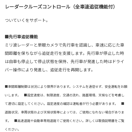
レーダークルーズコントロール（全車速追従機能付）
ついていくをサポート。
■先行車追従機能
ミリ波レーダーと単眼カメラで先行車を認識し、車速に応じた車
間距離を保ちながら追従走行を支援します。先行車が停止した時
は自車も停止して停止状態を保持、先行車が発進した時はドライ
バー操作により発進し、追従走行を再開します。
■車間距離制御は状況により限界があります。システムを過信せず、安全運転をお願
いします。 ■設定速度は、制限速度、交通の流れ、路面環境、天候などを考慮し
て適切に設定してください。設定速度の確認は運転者が行う必要があります。 ■
道路状況、車両状態および天候状態等によっては、ご使用になれない場合がありま
す。 ■高速道路や自動車専用道路でご使用ください。詳しくは取扱説明書をご覧
ください。