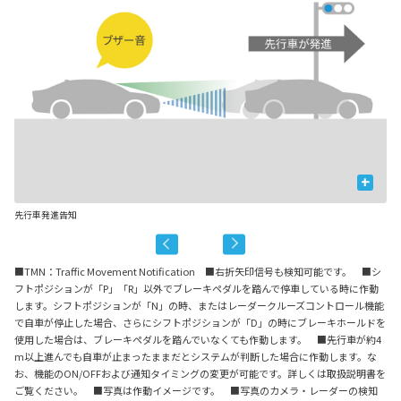
+
先行車発進告知
信
■TMN：Traffic Movement Notification ■右折矢印信号も検知可能です。 ■シ
フトポジションが「P」「R」以外でブレーキペダルを踏んで停車している時に作動
します。シフトポジションが「N」の時、またはレーダークルーズコントロール機能
で自車が停止した場合、さらにシフトポジションが「D」の時にブレーキホールドを
使用した場合は、ブレーキペダルを踏んでいなくても作動します。 ■先行車が約4
m以上進んでも自車が止まったままだとシステムが判断した場合に作動します。な
お、機能のON/OFFおよび通知タイミングの変更が可能です。詳しくは取扱説明書を
ご覧ください。 ■写真は作動イメージです。 ■写真のカメラ・レーダーの検知