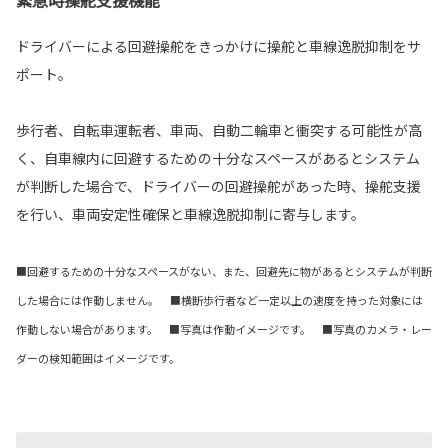
緊急時操舵支援機能
ドライバーによる回避操舵をきっかけに操舵と車線逸脱抑制をサ
ポート。
歩行者、自転車運転者、車両、自動二輪車と衝突する可能性が高
く、自車線内に回避するための十分なスペースがあるとシステム
が判断した場合で、ドライバーの回避操舵があった時、操舵支援
を行い、車両安定性確保と車線逸脱抑制に寄与します。
■回避するための十分なスペースがない、また、回避先に物があるとシステムが判断
した場合には作動しません。 ■横断歩行者など一定以上の速度を持った対象には
作動しない場合があります。 ■写真は作動イメージです。 ■写真のカメラ・レー
ダーの検知範囲はイメージです。