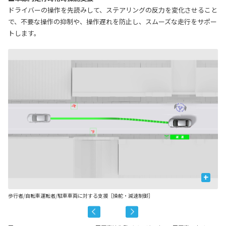
ドライバーの操作を先読みして、ステアリングの反力を変化させること
で、不要な操作の抑制や、操作遅れを防止し、スムーズな走行をサポー
トします。
+
歩行者/自転車運転者/駐車車両に対する支援［操舵・減速制御］
先