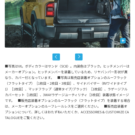
+
■写真はVX。ボディカラーはサンド〈5C8〉。内装色はブラック。ヒッチメンバーは
メーカーオプション。ヒッチメンバーを装着しているため、リヤバンパー形状が異
なり、カバー付となっています。 ■写真は販売店装着オプションのルーフラック
（フラットタイプ）［1枚目・2枚目・3枚目］、サイドバイザー（RVワイドタイプ
1）［1枚目］、マッドフラップ（通常タイプ/ブラック）［1枚目］、ラゲージフル
カバーセット［1枚目］、3WAYラゲージユーティリティ［3枚目］装着状態イメージ
です。 ■販売店装着オプションのルーフラック（フラットタイプ）を装着する場合
は、メーカーオプションのルーフレールレスをご選択ください。 ■販売店装着オ
プションについて、詳しくはおたずねいただくか、ACCESSORIES & CUSTOMIZE CA
TALOGUEをご覧ください。