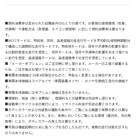
■燃料消費率は定められた試験条件のもとでの値です。お客様の使用環境（気象、
渋滞等）や運転方法（急発進、エアコン使用等）に応じて燃料消費率は異なりま
す。
■WLTCモードは、市街地、郊外、高速道路の各走行モードを平均的な使用時間配分
で構成した国際的な走行モードです。市街地モードは、信号や渋滞等の影響を受け
る比較的低速な走行を想定し、郊外モードは、信号や渋滞等の影響をあまり受けな
い走行を想定、高速道路モードは、高速道路等での走行を想定しています。
■「メーカーオプション」はご注文時に申し受けます。メーカーの工場で装着する
ため、ご注文後はお受けできませんのでご了承ください。
■車両本体価格は'26年4月現在のもので、予告なく変更となる場合があります。
■車両本体価格はスペアタイヤ（車両装着タイヤ）、タイヤ交換用工具付の価格で
す。
■車両本体価格にはオプション価格は含まれていません。
■保険料、税金（除く消費税）、登録料などの諸費用は別途申し受けます。
■自動車リサイクル法の施行により、リサイクル料金が別途必要となります。
■ボディカラーおよび内装色は撮影の条件や、ご覧になる画面で実際の色とは異な
って見えることがあります。また、実車においてもご覧になる環境（屋内外、光の角
度等）により、ボディカラーの見え方は異なります。
■写真は機能説明のために各ランプを点灯したものです。実際の走行状態を示すも
のではありません。