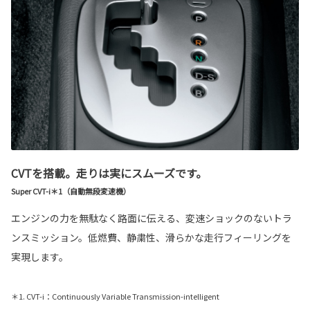
CVTを搭載。走りは実にスムーズです。
Super CVT-i＊1（自動無段変速機）
エンジンの力を無駄なく路面に伝える、変速ショックのないトラ
ンスミッション。低燃費、静粛性、滑らかな走行フィーリングを
実現します。
＊1. CVT-i：Continuously Variable Transmission-intelligent