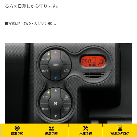
る方を日差しから守ります。
■写真はF（2WD・ガソリン車）。
試乗予約
来店予約
入庫予約
WEBカタログ