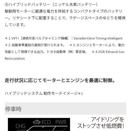
④ハイブリッドバッテリー（ニッケル水素バッテリー）
駆動用モーターに最適な電力を供給するコンパクトタイプのバッテリ
ー。リヤシート下に配置することで、ラゲージスペースのゆとりを確保
しています。
＊ 1. VVT-i［連続可変バルブタイミング機構］：Variable Valve Timing-intelligent
＊ 2. 自動車重量税の減税が受けられます。 ＊ 3. エンジンとモーターにより、動力
性能として発揮できる出力。トヨタ自動車（株）算定値。 ＊ 4. EGR: Exhaust Gas
Recirculation
走行状況に応じてモーターとエンジンを最適に制御。
ハイブリッドシステム 動作モードイメージ
＊1