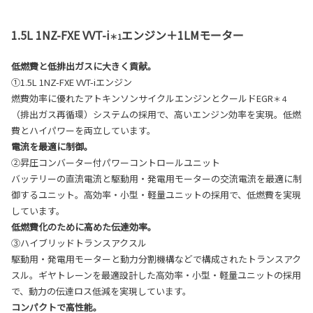
1.5L 1NZ-FXE VVT-i
エンジン＋1LMモーター
＊1
低燃費と低排出ガスに大きく貢献。
①1.5L 1NZ-FXE VVT-iエンジン
燃費効率に優れたアトキンソンサイクルエンジンとクールドEGR
＊４
（排出ガス再循環）システムの採用で、高いエンジン効率を実現。低燃
費とハイパワーを両立しています。
電流を最適に制御。
②昇圧コンバーター付パワーコントロールユニット
バッテリーの直流電流と駆動用・発電用モーターの交流電流を最適に制
御するユニット。高効率・小型・軽量ユニットの採用で、低燃費を実現
しています。
低燃費化のために高めた伝達効率。
③ハイブリッドトランスアクスル
駆動用・発電用モーターと動力分割機構などで構成されたトランスアク
スル。ギヤトレーンを最適設計した高効率・小型・軽量ユニットの採用
で、動力の伝達ロス低減を実現しています。
コンパクトで高性能。