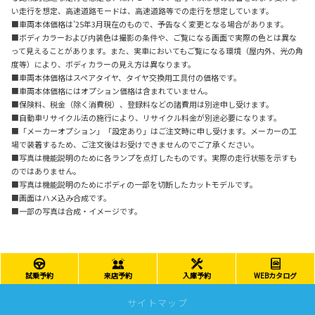
い走行を想定、高速道路モードは、高速道路等での走行を想定しています。
■車両本体価格は’25年3月現在のもので、予告なく変更となる場合があります。
■ボディカラーおよび内装色は撮影の条件や、ご覧になる画面で実際の色とは異な
って見えることがあります。また、実車においてもご覧になる環境（屋内外、光の角
度等）により、ボディカラーの見え方は異なります。
■車両本体価格はスペアタイヤ、タイヤ交換用工具付の価格です。
■車両本体価格にはオプション価格は含まれていません。
■保険料、税金（除く消費税）、登録料などの諸費用は別途申し受けます。
■自動車リサイクル法の施行により、リサイクル料金が別途必要になります。
■「メーカーオプション」「設定あり」はご注文時に申し受けます。メーカーの工
場で装着するため、ご注文後はお受けできませんのでご了承ください。
■写真は機能説明のために各ランプを点灯したものです。実際の走行状態を示すも
のではありません。
■写真は機能説明のためにボディの一部を切断したカットモデルです。
■画面はハメ込み合成です。
■一部の写真は合成・イメージです。
試乗予約
来店予約
入庫予約
WEBカタログ
サイトマップ