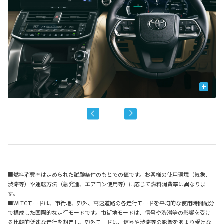
+
■燃料消費率は定められた試験条件のもとでの値です。お客様の使用環境（気象、
渋滞等）や運転方法（急発進、エアコン使用等）に応じて燃料消費率は異なりま
す。
■WLTCモードは、市街地、郊外、高速道路の各走行モードを平均的な使用時間配分
で構成した国際的な走行モードです。市街地モードは、信号や渋滞等の影響を受け
る比較的低速な走行を想定し、郊外モードは、信号や渋滞等の影響をあまり受けな