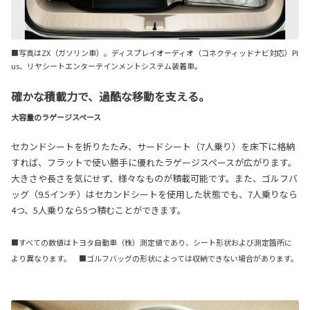
■写真はZX（ガソリン車）。ディスプレイオーディオ（コネクティッドナビ対応）Pl
us、リヤシートエンターテインメントシステム装着車。
確かな積載力で、過酷な移動を支える。
大容量のラゲージスペース
セカンドシートを折りたたみ、サードシート（7人乗り）を床下に格納
すれば、フラットで使い勝手に優れたラゲージスペースが広がります。
大きさや長さを気にせず、様々なものが積載可能です。また、ゴルフバ
ッグ（9.5インチ）はセカンドシートを使用した状態でも、7人乗りなら
4つ、5人乗りなら5つ積むことができます。
■すべての数値はトヨタ自動車（株）測定値であり、シート形状および測定箇所に
より異なります。 ■ゴルフバッグの形状によっては収納できない場合があります。