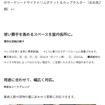
Ⓗサードシートサイドトリムポケット＆カップホルダー（左右各2
個）
＊2
使い勝手を高めるスペースを室内各所に。
便利な収納の数々
＊1. GXを除く全車に標準装備。 ＊2. 5人乗りはラゲージルームに装着されます。
■写真のⒶ、Ⓑ、Ⓓ、Ⓕ、Ⓖ、ⒽはZX（ガソリン車）、Ⓒ、ⒺはGX。 ■積載物の
サイズや形状によっては入らない場合や、ご注意いただきたい項目があります。
用途に合わせて、幅広く対応。
多彩なシートアレンジ
乗員人数や荷物の量にあわせて柔軟に対応できます。