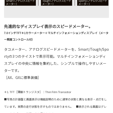
先進的なディスプレイ表示のスピードメーター。
7.0インチTFT＊1カラーメーター＋マルチインフォメーションディスプレイ（メータ
ー照度コントロール付）
タコメーター、アナログスピードメーターを、Smart/Tough/Spo
rtyの3つのテイストで表示可能。マルチインフォメーションディ
スプレイの中央に情報を集約した、シンプルで操作しやすいメー
ターです。
［AX、GXに標準装備］
＊1. TFT［薄膜トランジスタ］：Thin Film Transistor
■写真の計器盤と画面表示は機能説明のために通常の状態と異なる表示・点灯をし
ています。実際の走行状態を示すものではありません。 ■表示される画面はグレ