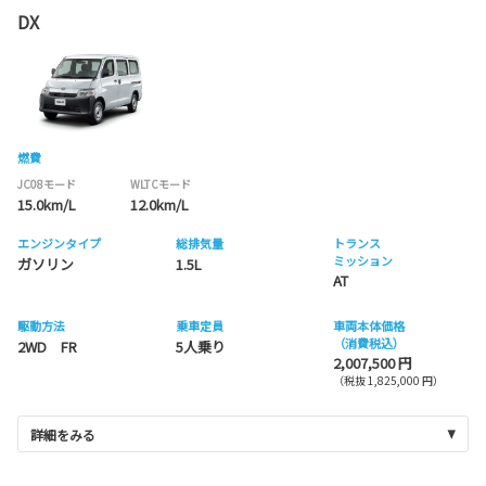
DX
燃費
JC08モード
WLTCモード
15.0km/L
12.0km/L
エンジンタイプ
総排気量
トランス
ミッション
ガソリン
1.5L
AT
駆動方法
乗車定員
車両本体価格
（消費税込）
2WD FR
5人乗り
2,007,500 円
（税抜 1,825,000 円）
詳細をみる