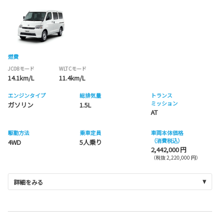
燃費
JC08モード
WLTCモード
14.1km/L
11.4km/L
エンジンタイプ
総排気量
トランス
ミッション
ガソリン
1.5L
AT
駆動方法
乗車定員
車両本体価格
（消費税込）
4WD
5人乗り
2,442,000 円
（税抜 2,220,000 円）
詳細をみる