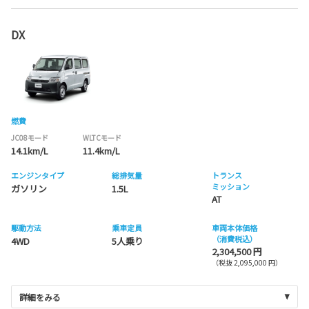
DX
燃費
JC08モード
WLTCモード
14.1km/L
11.4km/L
エンジンタイプ
総排気量
トランス
ミッション
ガソリン
1.5L
AT
駆動方法
乗車定員
車両本体価格
（消費税込）
4WD
5人乗り
2,304,500 円
（税抜 2,095,000 円）
詳細をみる