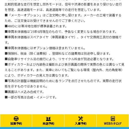
比較的低速な走行を想定し郊外モードは、信号や渋滞の影響をあまり受けない走行
を想定、高速道路モードは、高速道路等での走行を想定しています。
■「メーカーオプション」はご注文時に申し受けます。メーカーの工場で装着する
ため、ご注文後はお受けできませんのでご了承ください。
■4WDには寒冷地仕様が標準装着されます。
■車両本体価格は'25年6月現在のもので、予告なく変更となる場合があります。
■車両本体価格はスペアタイヤ（車両装着タイヤ）、タイヤ交換用工具付の価格で
す。
■車両本体価格にはオプション価格は含まれていません。
■保険料、税金（除く消費税）、登録料などの諸費用は別途申し受けます。
■自動車リサイクル法の施行により、リサイクル料金が別途必要となります。
■ボディカラーおよび内装色は撮影および表示画面の関係で実際の色とは異なって見
えることがあります。また、実車においてもご覧になる環境（屋内外、光の角度等）
により、ボディカラーの見え方は異なります。
■写真の計器盤は機能説明のために各ランプを点灯させたものです。実際の走行状
態を示すものではありません。
■画面はハメ込み合成です。
■一部の写真は合成・イメージです。
試乗予約
来店予約
入庫予約
WEBカタログ