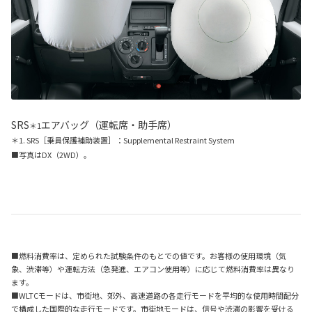
SRS
エアバッグ（運転席・助手席）
＊1
＊1. SRS［乗員保護補助装置］：Supplemental Restraint System
■写真はDX（2WD）。
■燃料消費率は、定められた試験条件のもとでの値です。お客様の使用環境（気
象、渋滞等）や運転方法（急発進、エアコン使用等）に応じて燃料消費率は異なり
ます。
■WLTCモードは、市街地、郊外、高速道路の各走行モードを平均的な使用時間配分
で構成した国際的な走行モードです。市街地モードは、信号や渋滞の影響を受ける