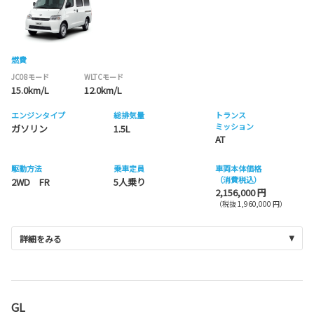
燃費
JC08モード
WLTCモード
15.0km/L
12.0km/L
エンジンタイプ
総排気量
トランス
ミッション
ガソリン
1.5L
AT
駆動方法
乗車定員
車両本体価格
（消費税込）
2WD FR
5人乗り
2,156,000 円
（税抜 1,960,000 円）
詳細をみる
GL