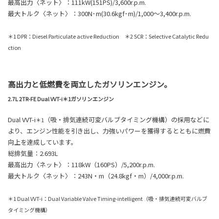
最高出力〈ネット〉：111kW(151PS)/3,600r.p.m.
最大トルク〈ネット〉：300N･m(30.6kgf･m)/1,000〜3,400r.p.m.
＊1 DPR：Diesel Particulate active Reduction ＊2 SCR：Selective Catalytic Redu
ction
高出力と低燃費を両立したガソリンエンジン。
2.7L 2TR-FE Dual VVT-i＊1ガソリンエンジン
Dual VVT
-i
（吸・排気連続可変バルブタイミング機構）の採用などに
＊1
より、エンジン性能を引き出し、力強いパワーを獲得するとともに燃費
向上を達成しています。
総排気量：2.693L
最高出力〈ネット〉：118kW（160PS）/5,200r.p.m.
最大トルク〈ネット〉：243N・m（24.8kgf・m）/4,000r.p.m.
＊1 Dual VVT-i：Dual Variable Valve Timing-intelligent（吸・排気連続可変バルブ
タイミング機構）