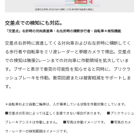
交差点での検知にも対応。
「交差点」右折時の対向直進車・右左折時の横断歩行者・自転車＊検知機能
交差点右折時に直進してくる対向車および右左折時に横断してく
る歩行者や自転車をミリ波レーダーと単眼カメラで検出。交差点
での検知は隣接2レーンまでの対向車に作動領域を拡大していま
す。ブザーと表示で衝突の可能性を知らせると同時に、プリクラ
ッシュブレーキを作動。衝突回避または被害軽減をサポートしま
す。
＊自転車および自動二輪車は、人が乗車している状態を作動対象としています。
■交差点の形状によっては正しく支援できない場合があります。 ■プリクラッシュ
ブレーキアシストは作動しません。 ■写真は作動イメージです。 ■写真のカメ
ラ・レーダーの検知範囲はイメージです。