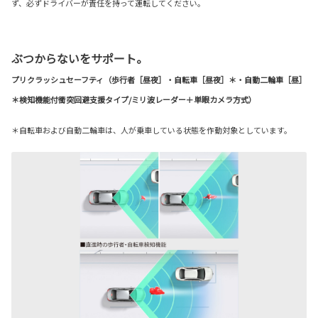
ず、必ずドライバーが責任を持って運転してください。
ぶつからないをサポート。
プリクラッシュセーフティ（歩行者［昼夜］・自転車［昼夜］＊・自動二輪車［昼］
＊検知機能付衝突回避支援タイプ/ミリ波レーダー＋単眼カメラ方式）
＊自転車および自動二輪車は、人が乗車している状態を作動対象としています。