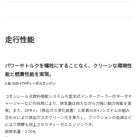
走行性能
パワーやトルクを犠牲にすることなく、クリーンな環境性
能と燃費性能を実現。
2.8L 1GD-FTVディーゼルエンジン
コモンレール式燃料噴射システムや空冷式インタークーラー付ターボチ
ャージャーなどの採用により、排気量は抑えながら力強い動力性能を実
現。また、DPR
（排出ガス浄化装置）と尿素SCR
システムの組み
＊1
＊2
合わせにより排出ガスのクリーン化を果たし、フリクションの低減など
により燃費も向上させたディーゼルエンジンです。
総排気量：2.754L