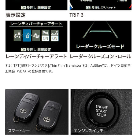
＊1：TFT[薄膜トランジスタ]:Thin Film Transistor ＊2：AdBlue®は、ドイツ自動車
工業会（VDA）の登録商標です。