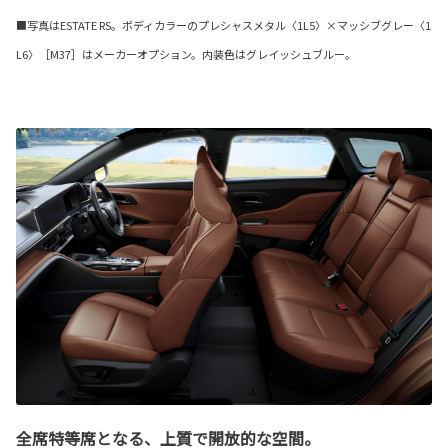
■写真はESTATE RS。ボディカラーのプレシャスメタル〈1L5〉×マッシブグレー〈1
L6〉［M37］はメーカーオプション。内装色はグレイッシュブルー。
全席特等席となる、上質で開放的な空間。