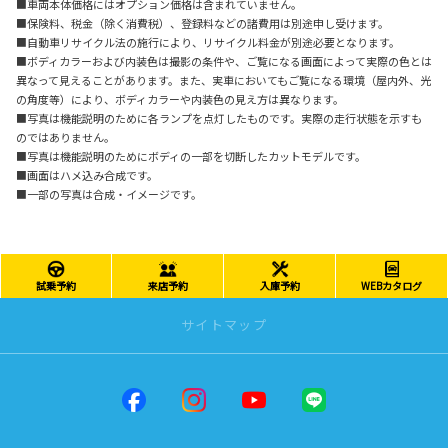
■車両本体価格にはオプション価格は含まれていません。
■保険料、税金（除く消費税）、登録料などの諸費用は別途申し受けます。
■自動車リサイクル法の施行により、リサイクル料金が別途必要となります。
■ボディカラーおよび内装色は撮影の条件や、ご覧になる画面によって実際の色とは
異なって見えることがあります。また、実車においてもご覧になる環境（屋内外、光
の角度等）により、ボディカラーや内装色の見え方は異なります。
■写真は機能説明のために各ランプを点灯したものです。実際の走行状態を示すも
のではありません。
■写真は機能説明のためにボディの一部を切断したカットモデルです。
■画面はハメ込み合成です。
■一部の写真は合成・イメージです。
試乗予約
来店予約
入庫予約
WEBカタログ
サイトマップ
トップページ
店舗一覧