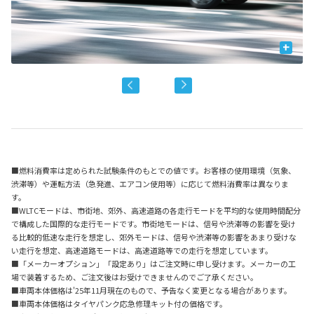
+
■燃料消費率は定められた試験条件のもとでの値です。お客様の使用環境（気象、
渋滞等）や運転方法（急発進、エアコン使用等）に応じて燃料消費率は異なりま
す。
■WLTCモードは、市街地、郊外、高速道路の各走行モードを平均的な使用時間配分
で構成した国際的な走行モードです。市街地モードは、信号や渋滞等の影響を受け
る比較的低速な走行を想定し、郊外モードは、信号や渋滞等の影響をあまり受けな
い走行を想定、高速道路モードは、高速道路等での走行を想定しています。
■「メーカーオプション」「設定あり」はご注文時に申し受けます。メーカーの工
場で装着するため、ご注文後はお受けできませんのでご了承ください。
■車両本体価格は'25年11月現在のもので、予告なく変更となる場合があります。
■車両本体価格はタイヤパンク応急修理キット付の価格です。