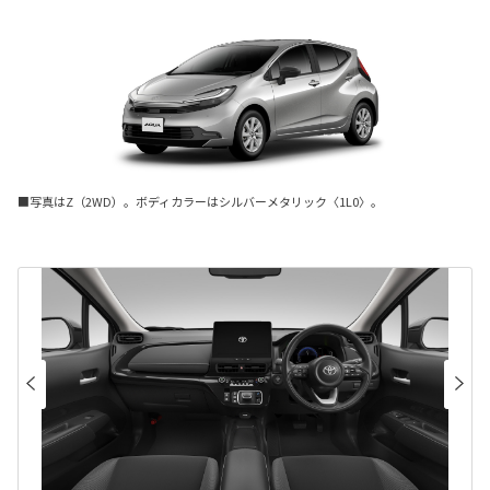
■写真はZ（2WD）。ボディカラーはシルバーメタリック〈1L0〉。