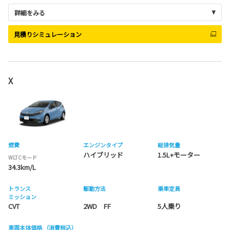
詳細をみる
見積りシミュレーション
X
燃費
エンジンタイプ
総排気量
ハイブリッド
1.5L+モーター
WLTCモード
34.3km/L
トランス
駆動方法
乗車定員
ミッション
CVT
2WD FF
5人乗り
車両本体価格
（消費税込）