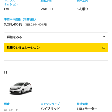
トランス
駆動方法
乗車定員
ミッション
CVT
2WD FF
5人乗り
車両本体価格
（消費税込）
3,238,400 円
（税抜 2,944,000 円）
詳細をみる
見積りシミュレーション
U
燃費
エンジンタイプ
総排気量
ハイブリッド
1.5L+モーター
WLTCモード