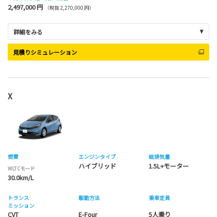
2,497,000 円
（税抜 2,270,000 円）
詳細をみる
見積りシミュレーション
X
燃費
エンジンタイプ
総排気量
ハイブリッド
1.5L+モーター
WLTCモード
30.0km/L
トランス
駆動方法
乗車定員
ミッション
CVT
E-Four
5人乗り