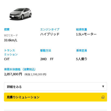
燃費
エンジンタイプ
総排気量
ハイブリッド
1.5L+モーター
WLTCモード
33.6km/L
トランス
駆動方法
乗車定員
ミッション
CVT
2WD FF
5人乗り
車両本体価格
（消費税込）
2,857,800 円
（税抜 2,598,000 円）
詳細をみる
見積りシミュレーション