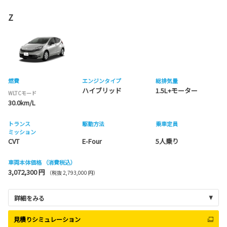
Z
燃費
エンジンタイプ
総排気量
ハイブリッド
1.5L+モーター
WLTCモード
30.0km/L
トランス
駆動方法
乗車定員
ミッション
CVT
E-Four
5人乗り
車両本体価格
（消費税込）
3,072,300 円
（税抜 2,793,000 円）
詳細をみる
見積りシミュレーション