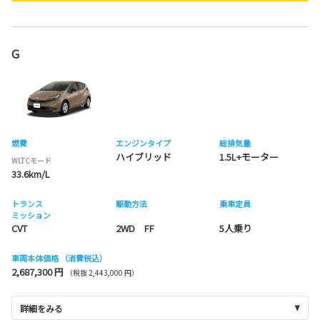
G
燃費
エンジンタイプ
総排気量
ハイブリッド
1.5L+モーター
WLTCモード
33.6km/L
トランス
駆動方法
乗車定員
ミッション
CVT
2WD FF
5人乗り
車両本体価格
（消費税込）
2,687,300 円
（税抜 2,443,000 円）
詳細をみる