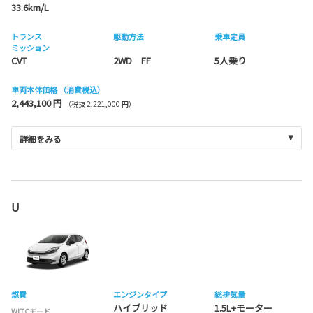
33.6km/L
トランス
駆動方法
乗車定員
ミッション
CVT
2WD FF
5人乗り
車両本体価格
（消費税込）
2,443,100 円
（税抜 2,221,000 円）
詳細をみる
U
燃費
エンジンタイプ
総排気量
ハイブリッド
1.5L+モーター
WLTCモード