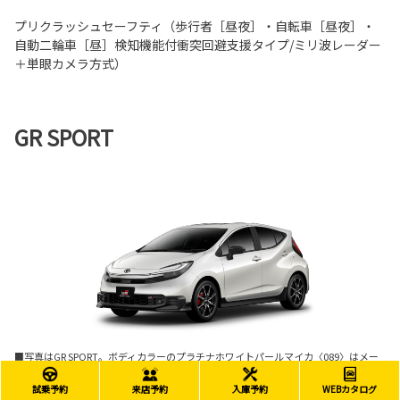
プリクラッシュセーフティ（歩行者［昼夜］・自転車［昼夜］・
自動二輪車［昼］検知機能付衝突回避支援タイプ/ミリ波レーダー
＋単眼カメラ方式）
GR SPORT
■写真はGR SPORT。ボディカラーのプラチナホワイトパールマイカ〈089〉はメー
カーオプション。
試乗予約
来店予約
入庫予約
WEBカタログ