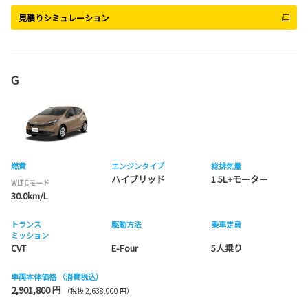
見積りシミュレーション
G
燃費
エンジンタイプ
総排気量
ハイブリッド
1.5L+モーター
WLTCモード
30.0km/L
トランス
駆動方法
乗車定員
ミッション
CVT
E-Four
5人乗り
車両本体価格
（消費税込）
2,901,800 円
（税抜 2,638,000 円）