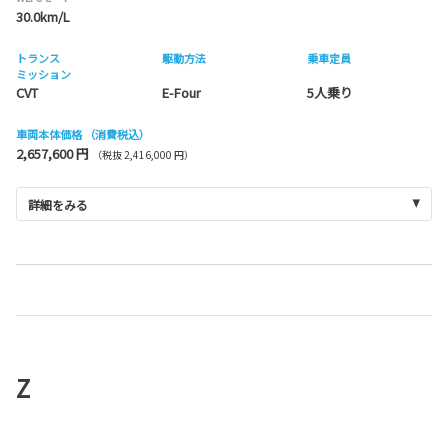
30.0km/L
トランス
駆動方法
乗車定員
ミッション
CVT
E-Four
5人乗り
車両本体価格
（消費税込）
2,657,600 円
（税抜 2,416,000 円）
詳細をみる
Z