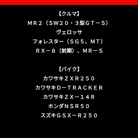
【クルマ】
ＭＲ２（ＳＷ２０・３型ＧＴ－Ｓ）
ヴェロッサ
フォレスター（ＳＧ５、ＭＴ）
ＲＸ－８（前期）、ＭＲ－Ｓ
【バイク】
カワサキＺＸＲ２５０
カワサキＤ－ＴＲＡＣＫＥＲ
カワサキＺＸ－１４Ｒ
ホンダＮＳＲ５０
スズキＧＳＸ－Ｒ２５０