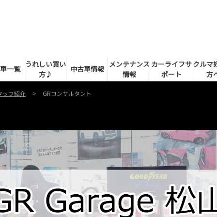
うれしい買い
メンテナンス
カーライフサ
クルマ
車一覧
中古車情報
方♪
情報
ポート
方
タッフ紹介
GRコンサルタント