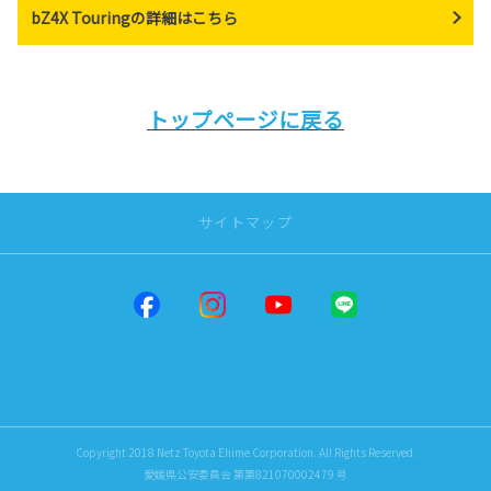
bZ4X Touringの詳細はこちら
トップページに戻る
サイトマップ
トップページ
店舗一覧
だんだんPARK
松山インター
問屋町
Copyright 2018 Netz Toyota Ehime Corporation. All Rights Reserved.
来住
愛媛県公安委員会 第第821070002479 号
四国中央